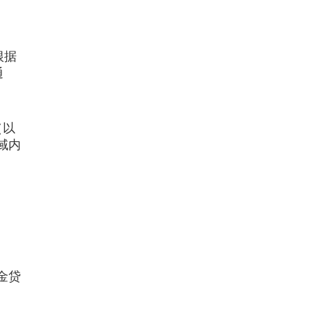
根据
通
（以
域内
金贷